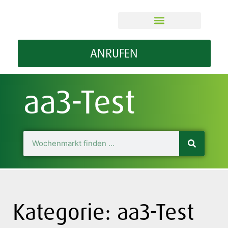
ÜBER MEIN WOMA
GUT ZU WISSEN
ANRUFEN
aa3-Test
Kategorie: aa3-Test