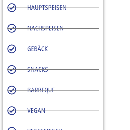
HAUPTSPEISEN
NACHSPEISEN
GEBÄCK
SNACKS
BARBEQUE
VEGAN