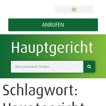
ÜBER MEIN WOMA
GUT ZU WISSEN
ANRUFEN
Hauptgericht
Schlagwort: