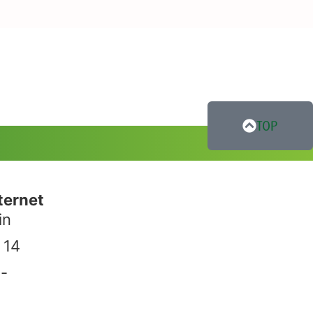
TOP
ternet
in
 14
-