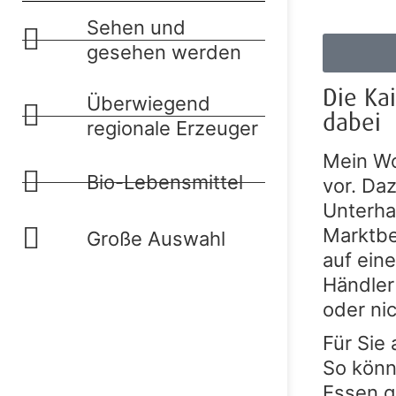
Sehen und
gesehen werden
Die Ka
Überwiegend
dabei
regionale Erzeuger
Mein Wo
Bio-Lebensmittel
vor. Da
Unterhal
Marktbe
Große Auswahl
auf eine
Händler 
oder ni
Für Sie 
So könn
Essen g