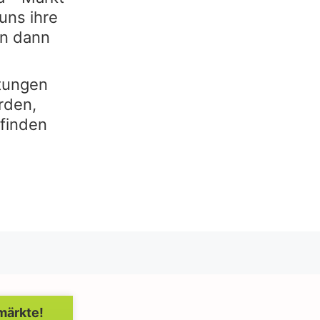
uns ihre
en dann
stungen
rden,
 finden
märkte!