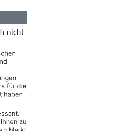
h nicht
schen
und
tungen
s für die
tt haben
essant.
 Ihnen zu
a – Markt