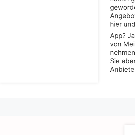
geworde
Angebot
hier und
App? Ja
von Mei
nehmen 
Sie ebe
Anbiete