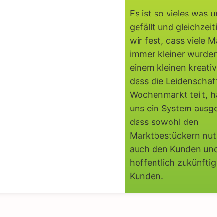
Es ist so vieles was 
gefällt und gleichzeiti
wir fest, dass viele M
immer kleiner wurden
einem kleinen kreati
dass die Leidenschaf
Wochenmarkt teilt, h
uns ein System ausg
dass sowohl den
Marktbestückern nutz
auch den Kunden un
hoffentlich zukünfti
Kunden.