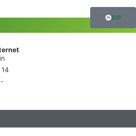
TOP
ternet
in
 14
-