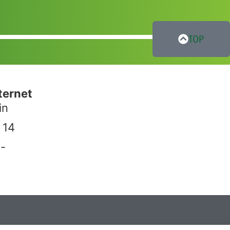
TOP
ternet
in
 14
-