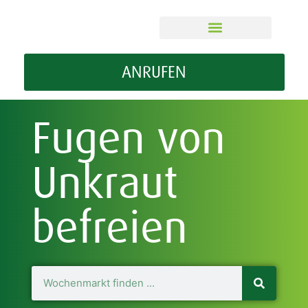
ÜBER MEIN WOMA
GUT ZU WISSEN
ANRUFEN
Fugen von
Unkraut
befreien