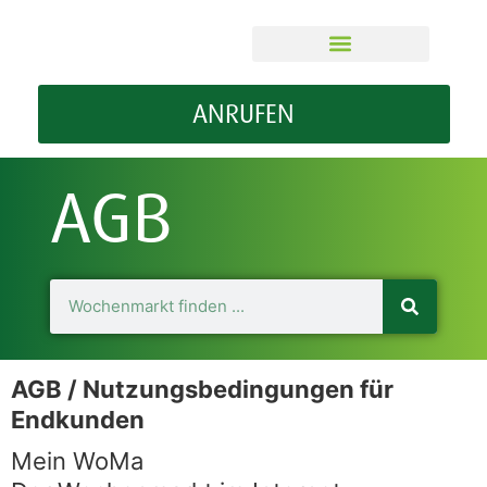
ÜBER MEIN WOMA
GUT ZU WISSEN
ANRUFEN
AGB
AGB / Nutzungsbedingungen für
Endkunden
Mein WoMa